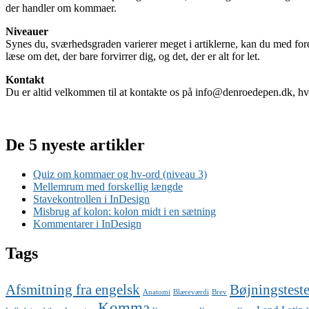
der handler om kommaer.
Niveauer
Synes du, sværhedsgraden varierer meget i artiklerne, kan du med forde
læse om det, der bare forvirrer dig, og det, der er alt for let.
Kontakt
Du er altid velkommen til at kontakte os på info@denroedepen.dk, hvi
De 5 nyeste artikler
Quiz om kommaer og hv-ord (niveau 3)
Mellemrum med forskellig længde
Stavekontrollen i InDesign
Misbrug af kolon: kolon midt i en sætning
Kommentarer i InDesign
Tags
Afsmitning fra engelsk
Bøjningstest
Anatomi
Blæreværdi
Brev
Komma