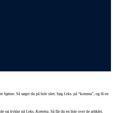
øjre hjørne. Så søger du på hele sitet. Søg f.eks. på “komma”, og få en
ide og trykke på f.eks.
Komma
. Så får du en liste over de artikler,