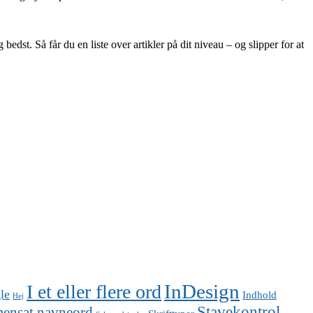
st. Så får du en liste over artikler på dit niveau – og slipper for at
InDesign
I et eller flere ord
le
Indhold
Hej
Stavekontrol
ensat navneord