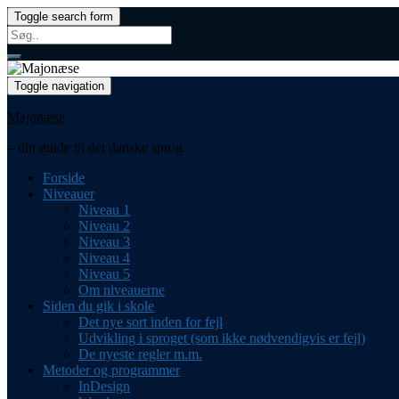
Toggle search form
Search
for:
Toggle navigation
Majonæse
– din guide til det danske sprog
Forside
Niveauer
Niveau 1
Niveau 2
Niveau 3
Niveau 4
Niveau 5
Om niveauerne
Siden du gik i skole
Det nye sort inden for fejl
Udvikling i sproget (som ikke nødvendigvis er fejl)
De nyeste regler m.m.
Metoder og programmer
InDesign