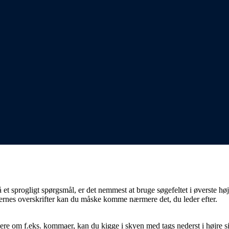
på et sprogligt spørgsmål, er det nemmest at bruge søgefeltet i øverste h
klernes overskrifter kan du måske komme nærmere det, du leder efter.
ere om f.eks. kommaer, kan du kigge i skyen med tags nederst i højre s