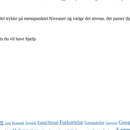
l trykke på menupunktet Niveauer og vælge det niveau, der passer dig bed
s du vil have hjælp.
en
Forkortelse
Goog
Ental/flertal
Gentagelse
Citat
Dramatik
Engelsk
Geografi
Samm