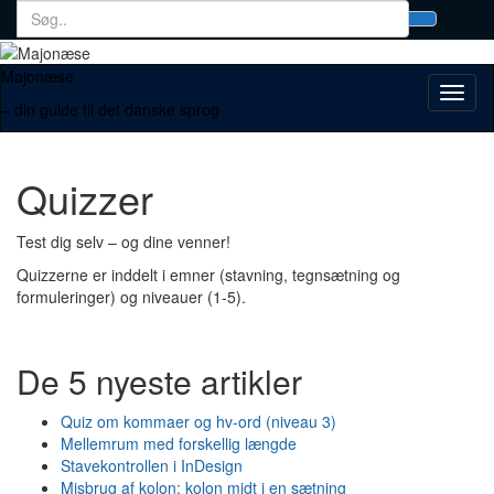
Search
Toggl
for:
searc
form
Majonæse
Toggl
– din guide til det danske sprog
naviga
Quizzer
Test dig selv – og dine venner!
Quizzerne er inddelt i emner (stavning, tegnsætning og
formuleringer) og niveauer (1-5).
De 5 nyeste artikler
Quiz om kommaer og hv-ord (niveau 3)
Mellemrum med forskellig længde
Stavekontrollen i InDesign
Misbrug af kolon: kolon midt i en sætning