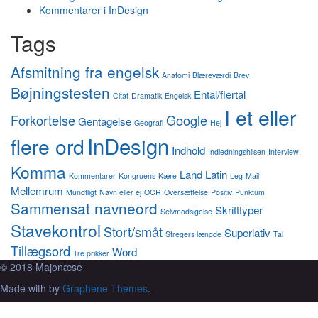
Kommentarer i InDesign
Tags
Afsmitning fra engelsk
Anatomi
Blæreværdi
Brev
Bøjningstesten
Ental/flertal
Citat
Dramatik
Engelsk
I et eller
Forkortelse
Google
Gentagelse
Geografi
Hej
InDesign
flere ord
Indhold
Indledningshilsen
Interview
Komma
Land
Latin
Kommentarer
Kongruens
Kære
Leg
Mail
Mellemrum
Mundtligt
Navn eller ej
OCR
Oversættelse
Positiv
Punktum
Sammensat navneord
Skrifttyper
Selvmodsigelse
Stavekontrol
Stort/småt
Superlativ
Stregers længde
Tal
Tillægsord
Word
Tre prikker
© 2018 Majonæse
Made with
by
Graphene Themes
.