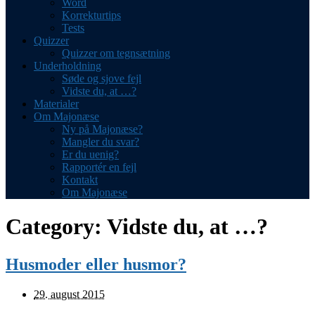
Word
Korrekturtips
Tests
Quizzer
Quizzer om tegnsætning
Underholdning
Søde og sjove fejl
Vidste du, at …?
Materialer
Om Majonæse
Ny på Majonæse?
Mangler du svar?
Er du uenig?
Rapportér en fejl
Kontakt
Om Majonæse
Category:
Vidste du, at …?
Husmoder eller husmor?
29. august 2015