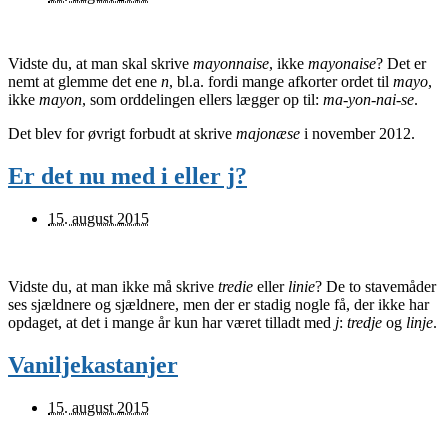
Vidste du, at man skal skrive
mayonnaise
, ikke
mayonaise
? Det er
nemt at glemme det ene
n
, bl.a. fordi mange afkorter ordet til
mayo
,
ikke
mayon
, som orddelingen ellers lægger op til:
ma-yon-nai-se
.
Det blev for øvrigt forbudt at skrive
majonæse
i november 2012.
Er det nu med i eller j?
15. august 2015
Vidste du, at man ikke må skrive
tredie
eller
linie
? De to stavemåder
ses sjældnere og sjældnere, men der er stadig nogle få, der ikke har
opdaget, at det i mange år kun har været tilladt med
j
:
tredje
og
linje
.
Vaniljekastanjer
15. august 2015