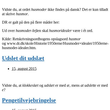
Vidste du, at ordet
husmoder
ikke findes på dansk? Det er kun tilladt
at skrive
husmor
.
DR er galt på den på flere måder her:
Ud over
husmoder
-fejlen skal
husmoridealer
være i ét ord.
Kilde: Retskrivningsordbogens opslagsord
husmor
og www.dr.dk/skole/Historie/1950erne/Husmoder+idealer/1950erne-
husmoder-idealer.htm.
Udslet dit udslæt
15. august 2015
Vidste du, at
klokkeslæt
og
udslæt
er med
æ
, mens
at udslette
er med
e
?
Pengetilvejebringelse