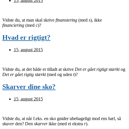
15. august 2015
Vidste du, at man skal skrive
finansiering
(med
s
), ikke
financiering
(med
c
)?
Hvad er rigtigt?
15. august 2015
Vidste du, at det både er tilladt at skrive
Det er gået rigtigt stærkt
og
Det er gået rigtig stærkt
(med og uden
t
)?
Skarver dine sko?
15. august 2015
Vidste du, at når f.eks. en sko gnider ubehageligt mod ens hæl, så
skaver
den? Den
skarver
ikke (med et ekstra
r
).