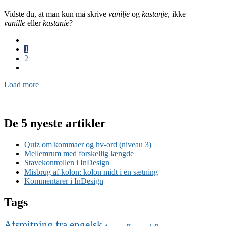
Vidste du, at man kun må skrive
vanilje
og
kastanje
, ikke
vanille
eller
kastanie
?
1
2
Load more
De 5 nyeste artikler
Quiz om kommaer og hv-ord (niveau 3)
Mellemrum med forskellig længde
Stavekontrollen i InDesign
Misbrug af kolon: kolon midt i en sætning
Kommentarer i InDesign
Tags
Afsmitning fra engelsk