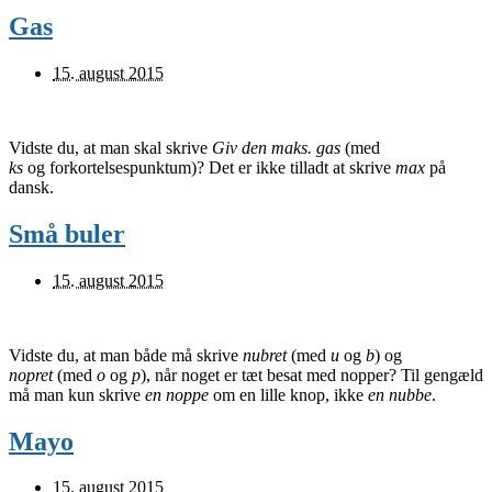
Gas
15. august 2015
Vidste du, at man skal skrive
Giv den maks. gas
(med
ks
og forkortelsespunktum)? Det er ikke tilladt at skrive
max
på
dansk.
Små buler
15. august 2015
Vidste du, at man både må skrive
nubret
(med
u
og
b
) og
nopret
(med
o
og
p
), når noget er tæt besat med nopper? Til gengæld
må man kun skrive
en noppe
om en lille knop, ikke
en nubbe
.
Mayo
15. august 2015