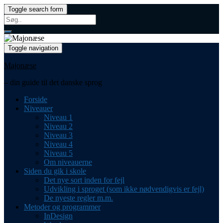
Toggle search form
Search
for:
Toggle navigation
Majonæse
– din guide til det danske sprog
Forside
Niveauer
Niveau 1
Niveau 2
Niveau 3
Niveau 4
Niveau 5
Om niveauerne
Siden du gik i skole
Det nye sort inden for fejl
Udvikling i sproget (som ikke nødvendigvis er fejl)
De nyeste regler m.m.
Metoder og programmer
InDesign