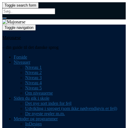
Toggle search form
Search
for:
Toggle navigation
Majonæse
– din guide til det danske sprog
Forside
Niveauer
Niveau 1
Niveau 2
Niveau 3
Niveau 4
Niveau 5
Om niveauerne
Siden du gik i skole
Det nye sort inden for fejl
Udvikling i sproget (som ikke nødvendigvis er fejl)
De nyeste regler m.m.
Metoder og programmer
InDesign