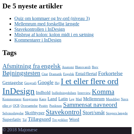
De 5 nyeste artikler
Quiz om kommaer og hv-ord (niveau 3)
Mellemrum med forskellig længde
Stavekontrollen i InDesign
Misbrug af kolon: kolon midt i en sætning
Kommentarer i InDesign
Tags
Afsmitning fra engelsk
Anatomi
Blæreværdi
Brev
Bøjningstesten
Forkortelse
Ental/flertal
Citat
Dramatik
Engelsk
I et eller flere ord
Google
Gentagelse
Geografi
Hej
InDesign
Komma
Indhold
Indledningshilsen
Interview
Land
Latin
Mellemrum
Kommentarer
Kongruens
Kære
Leg
Mail
Mundtligt
Navn
Sammensat navneord
eller ej
OCR
Oversættelse
Positiv
Punktum
Stavekontrol
Stort/småt
Skrifttyper
Selvmodsigelse
Stregers længde
Tillægsord
Superlativ
Word
Tal
Tre prikker
© 2018 Majonæse