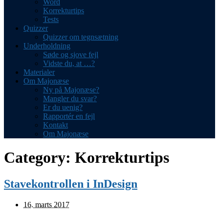
Word
Korrekturtips
Tests
Quizzer
Quizzer om tegnsætning
Underholdning
Søde og sjove fejl
Vidste du, at …?
Materialer
Om Majonæse
Ny på Majonæse?
Mangler du svar?
Er du uenig?
Rapportér en fejl
Kontakt
Om Majonæse
Category:
Korrekturtips
Stavekontrollen i InDesign
16. marts 2017