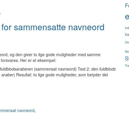
F
e
e
en for sammensatte navneord
In
Kæ
Ov
Se
eord, og den giver to lige gode muligheder med samme
S
 forsvares. Her er et eksempel:
Tre
fuldblodsaraberen
(sammensat navneord) Test 2:
den fuldblods
t
araber
) Resultat: to lige gode muligheder, som betyder det
mmensat navneord
,