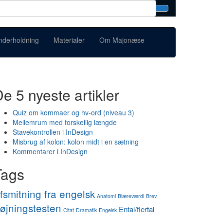
nderholdning
Materialer
Om Majonæse
e 5 nyeste artikler
Quiz om kommaer og hv-ord (niveau 3)
Mellemrum med forskellig længde
Stavekontrollen i InDesign
Misbrug af kolon: kolon midt i en sætning
Kommentarer i InDesign
Tags
fsmitning fra engelsk
Anatomi
Blæreværdi
Brev
øjningstesten
Ental/flertal
Citat
Dramatik
Engelsk