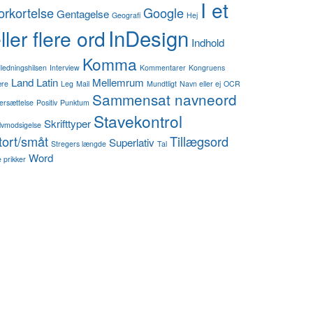
I et
orkortelse
Google
Gentagelse
Geografi
Hej
InDesign
ller flere ord
Indhold
Komma
dledningshilsen
Interview
Kommentarer
Kongruens
Land
Latin
Mellemrum
re
Leg
Mail
Mundtligt
Navn eller ej
OCR
Sammensat navneord
ersættelse
Positiv
Punktum
Stavekontrol
Skrifttyper
lvmodsigelse
tort/småt
Tillægsord
Superlativ
Stregers længde
Tal
Word
 prikker