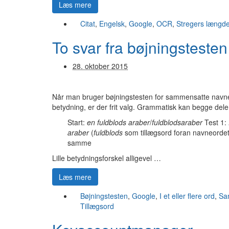
Læs mere
Citat
,
Engelsk
,
Google
,
OCR
,
Stregers længd
To svar fra bøjningstest
28. oktober 2015
Når man bruger bøjningstesten for sammensatte navn
betydning, er der frit valg. Grammatisk kan begge dele
Start:
en
fuldblods araber
/
fuldblodsaraber
Test 1:
araber
(
fuldblods
som tillægsord foran navneorde
samme
Lille betydningsforskel alligevel …
Læs mere
Bøjningstesten
,
Google
,
I et eller flere ord
,
Sa
Tillægsord