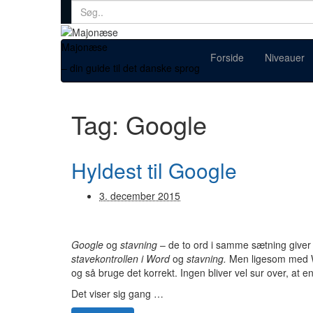
Search
for:
Majonæse
Forside
Niveauer
– din guide til det danske sprog
Tag:
Google
Hyldest til Google
3. december 2015
Google
og
stavning
– de to ord i samme sætning giver
stavekontrollen i Word
og
stavning.
Men ligesom med Wo
og så bruge det korrekt. Ingen bliver vel sur over, at
Det viser sig gang …