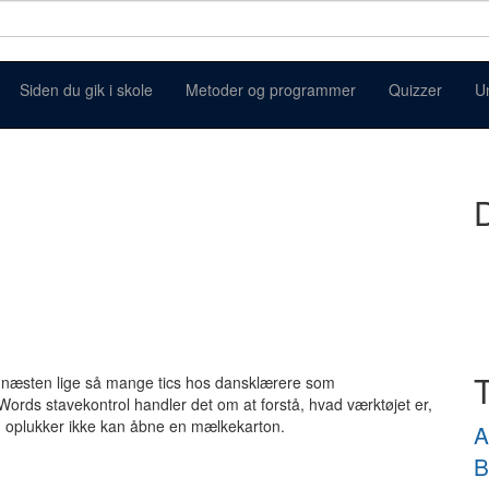
Siden du gik i skole
Metoder og programmer
Quizzer
U
D
 næsten lige så mange tics hos dansklærere som
rds stavekontrol handler det om at forstå, hvad værktøjet er,
 en oplukker ikke kan åbne en mælkekarton.
A
B