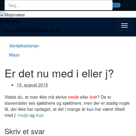
Search
Toggl
for:
searc
form
Majonæse
Toggl
– din guide til det danske sprog
naviga
Vaniljekastanjer
Mayo
Er det nu med i eller j?
15. august 2015
Vidste du, at man ikke må skrive
tredie
eller
linie
? De to
stavemåder ses sjældnere og sjældnere, men der er stadig nogle
få, der ikke har opdaget, at det i mange år kun har været tilladt
med
j
:
tredje
og
linje
.
Skriv et svar