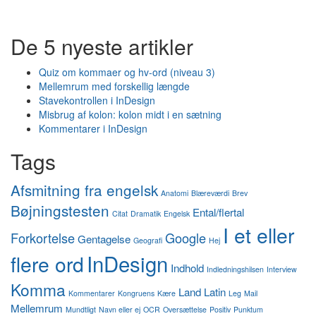
De 5 nyeste artikler
Quiz om kommaer og hv-ord (niveau 3)
Mellemrum med forskellig længde
Stavekontrollen i InDesign
Misbrug af kolon: kolon midt i en sætning
Kommentarer i InDesign
Tags
Afsmitning fra engelsk
Anatomi
Blæreværdi
Brev
Bøjningstesten
Ental/flertal
Citat
Dramatik
Engelsk
I et eller
Forkortelse
Google
Gentagelse
Geografi
Hej
InDesign
flere ord
Indhold
Indledningshilsen
Interview
Komma
Land
Latin
Kommentarer
Kongruens
Kære
Leg
Mail
Mellemrum
Mundtligt
Navn eller ej
OCR
Oversættelse
Positiv
Punktum