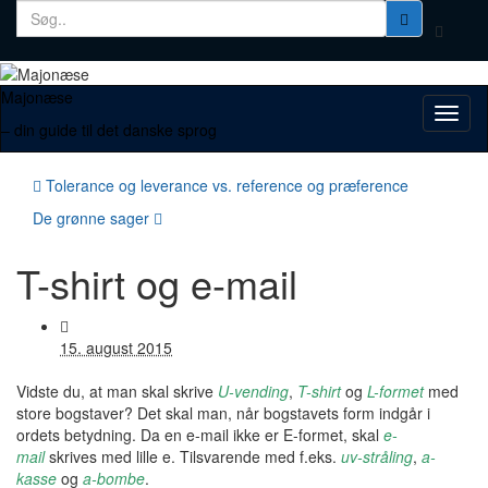
Search
Toggle
for:
search
form
Majonæse
Toggl
– din guide til det danske sprog
naviga
Tolerance og leverance vs. reference og præference
De grønne sager
T-shirt og e-mail
15. august 2015
Vidste du, at man skal skrive
U-vending
,
T-shirt
og
L-formet
med
store bogstaver? Det skal man, når bogstavets form indgår i
ordets betydning. Da en e-mail ikke er E-formet, skal
e-
mail
skrives med lille e. Tilsvarende med f.eks.
uv-stråling
,
a-
kasse
og
a-bombe
.