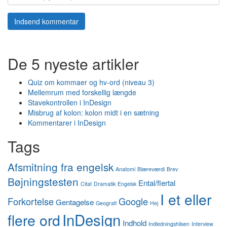
De 5 nyeste artikler
Quiz om kommaer og hv-ord (niveau 3)
Mellemrum med forskellig længde
Stavekontrollen i InDesign
Misbrug af kolon: kolon midt i en sætning
Kommentarer i InDesign
Tags
Afsmitning fra engelsk
Anatomi
Blæreværdi
Brev
Bøjningstesten
Ental/flertal
Citat
Dramatik
Engelsk
I et eller
Forkortelse
Google
Gentagelse
Geografi
Hej
InDesign
flere ord
Indhold
Indledningshilsen
Interview