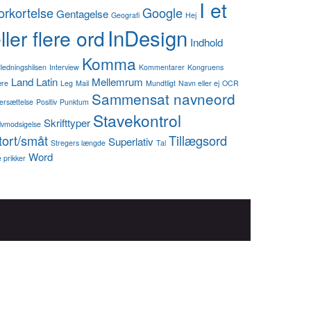
I et
orkortelse
Google
Gentagelse
Geografi
Hej
InDesign
ller flere ord
Indhold
Komma
dledningshilsen
Interview
Kommentarer
Kongruens
Land
Latin
Mellemrum
re
Leg
Mail
Mundtligt
Navn eller ej
OCR
Sammensat navneord
ersættelse
Positiv
Punktum
Stavekontrol
Skrifttyper
lvmodsigelse
tort/småt
Tillægsord
Superlativ
Stregers længde
Tal
Word
 prikker