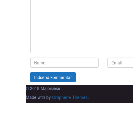
© 2018 Majonæse
Made with
by
Graphene Themes
.