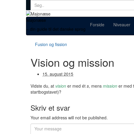
Search
for:
Majonæse
Forside
Niveauer
– din guide til det danske sprog
Fusion og fission
Vision og mission
15. august 2015
Vidste du, at
vision
er med ét
s
, mens
mission
er med 
startbogstavet)?
Skriv et svar
Your email address will not be published.