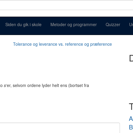
Siden du gik i skole
Metoder og programmer
Quizzer
U
Tolerance og leverance vs. reference og præference
D
to
s
‘er, selvom ordene lyder helt ens (bortset fra
A
B