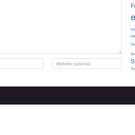
F
e
In
Kæ
Ov
Se
S
Tre