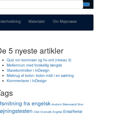
nderholdning
Materialer
Om Majonæse
e 5 nyeste artikler
Quiz om kommaer og hv-ord (niveau 3)
Mellemrum med forskellig længde
Stavekontrollen i InDesign
Misbrug af kolon: kolon midt i en sætning
Kommentarer i InDesign
Tags
fsmitning fra engelsk
Anatomi
Blæreværdi
Brev
øjningstesten
Ental/flertal
Citat
Dramatik
Engelsk