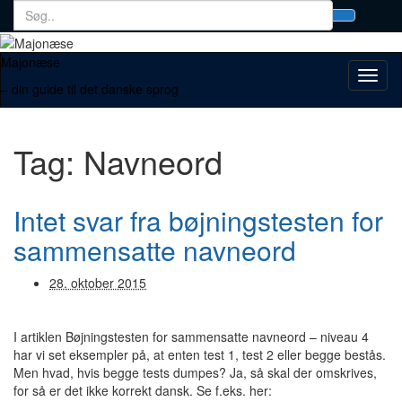
Search
Toggl
for:
searc
form
Majonæse
Toggl
– din guide til det danske sprog
naviga
Tag:
Navneord
Intet svar fra bøjningstesten for
sammensatte navneord
28. oktober 2015
I artiklen Bøjningstesten for sammensatte navneord – niveau 4
har vi set eksempler på, at enten test 1, test 2 eller begge bestås.
Men hvad, hvis begge tests dumpes? Ja, så skal der omskrives,
for så er det ikke korrekt dansk. Se f.eks. her: