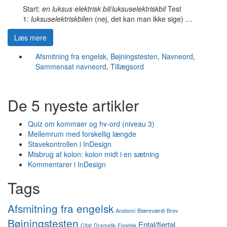
Start:
en
luksus elektrisk bil
/
luksuselektriskbil
Test
1:
luksuselektriskbilen
(nej, det kan man ikke sige) …
Læs mere
Afsmitning fra engelsk
,
Bøjningstesten
,
Navneord
,
Sammensat navneord
,
Tillægsord
De 5 nyeste artikler
Quiz om kommaer og hv-ord (niveau 3)
Mellemrum med forskellig længde
Stavekontrollen i InDesign
Misbrug af kolon: kolon midt i en sætning
Kommentarer i InDesign
Tags
Afsmitning fra engelsk
Anatomi
Blæreværdi
Brev
Bøjningstesten
Ental/flertal
Citat
Dramatik
Engelsk