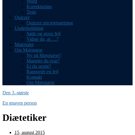
Word
Korrekturtips
Tests
Quizzer
Quizzer om tegnsætning
Underholdning
Søde og sjove fejl
Vidste du, at …?
Materialer
Om Majonæse
Ny på Majonæse?
Mangler du svar?
Er du uenig?
Rapportér en fejl
Kontakt
Om Majonæse
Den 3.-største
En gnaven person
Diætetiker
15. august 2015