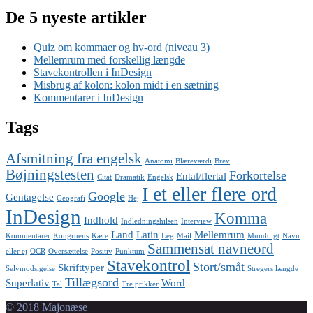
De 5 nyeste artikler
Quiz om kommaer og hv-ord (niveau 3)
Mellemrum med forskellig længde
Stavekontrollen i InDesign
Misbrug af kolon: kolon midt i en sætning
Kommentarer i InDesign
Tags
Afsmitning fra engelsk
Anatomi
Blæreværdi
Brev
Bøjningstesten
Forkortelse
Ental/flertal
Citat
Dramatik
Engelsk
I et eller flere ord
Google
Gentagelse
Geografi
Hej
InDesign
Komma
Indhold
Indledningshilsen
Interview
Land
Latin
Mellemrum
Kommentarer
Kongruens
Kære
Leg
Mail
Mundtligt
Navn
Sammensat navneord
eller ej
OCR
Oversættelse
Positiv
Punktum
Stavekontrol
Stort/småt
Skrifttyper
Selvmodsigelse
Stregers længde
Tillægsord
Superlativ
Word
Tal
Tre prikker
© 2018 Majonæse