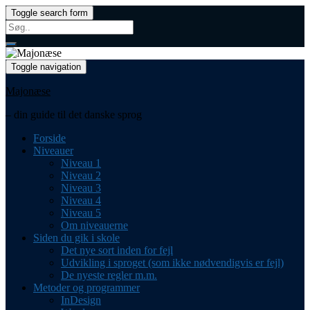
Toggle search form
Search
for:
Toggle navigation
Majonæse
– din guide til det danske sprog
Forside
Niveauer
Niveau 1
Niveau 2
Niveau 3
Niveau 4
Niveau 5
Om niveauerne
Siden du gik i skole
Det nye sort inden for fejl
Udvikling i sproget (som ikke nødvendigvis er fejl)
De nyeste regler m.m.
Metoder og programmer
InDesign