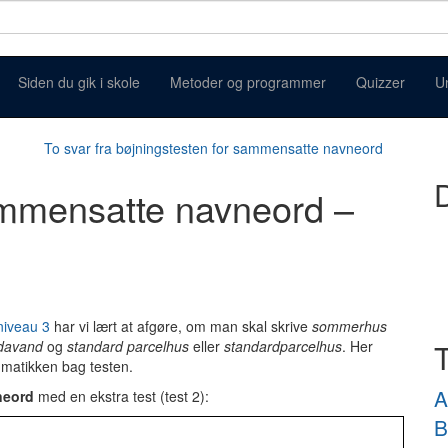
Siden du gik i skole
Metoder og programmer
Quizzer
U
To svar fra bøjningstesten for sammensatte navneord
D
ammensatte navneord –
niveau 3
har vi lært at afgøre, om man skal skrive
sommerhus
odavand
og
standard parcelhus
eller
standardparcelhus
. Her
mmatikken bag testen.
A
neord
med en ekstra test (test 2):
B