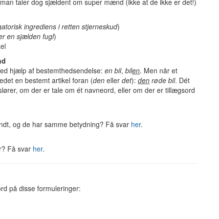
man taler dog sjældent om super mænd (ikke at de ikke er det!)
atorisk ingrediens i retten stjerneskud
)
r en sjælden fugl
)
el
nd
ved hjælp af bestemthedsendelse:
en bil
,
bil
en
. Men når et
tedet en bestemt artikel foran (
den
eller
det
):
den
røde bil
. Dét
slører, om der er tale om ét navneord, eller om der er tillægsord
ndt, og de har samme betydning? Få svar
her
.
ar? Få svar
her
.
rd på disse formuleringer: