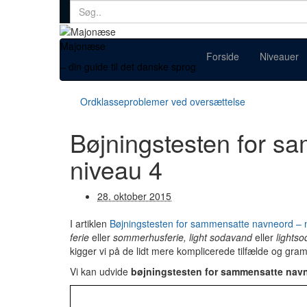
Search
for:
Majonæse
Forside
Niveauer
– din guide til det danske sprog
Ordklasseproblemer ved oversættelse
Bøjningstesten for s
niveau 4
28. oktober 2015
I artiklen
Bøjningstesten for sammensatte navneord – 
ferie
eller
sommerhusferie,
light sodavand
eller
lights
kigger vi på de lidt mere komplicerede tilfælde og gra
Vi kan udvide
bøjningstesten for sammensatte nav