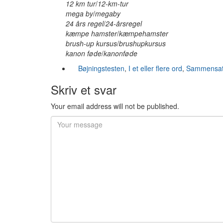
12 km tur
/
12-km-tur
mega by
/
megaby
24 års regel
/
24-årsregel
kæmpe hamster
/
kæmpehamster
brush-up kursus
/
brushupkursus
kanon føde
/
kanonføde
Bøjningstesten
,
I et eller flere ord
,
Sammensat
Skriv et svar
Your email address will not be published.