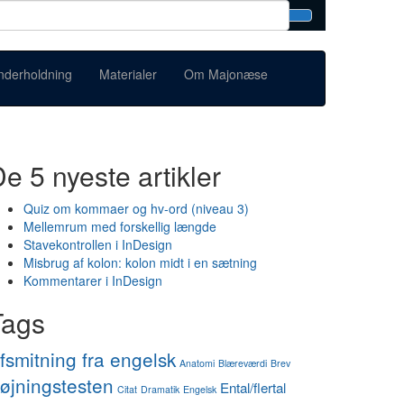
nderholdning
Materialer
Om Majonæse
e 5 nyeste artikler
Quiz om kommaer og hv-ord (niveau 3)
Mellemrum med forskellig længde
Stavekontrollen i InDesign
Misbrug af kolon: kolon midt i en sætning
Kommentarer i InDesign
Tags
fsmitning fra engelsk
Anatomi
Blæreværdi
Brev
øjningstesten
Ental/flertal
Citat
Dramatik
Engelsk