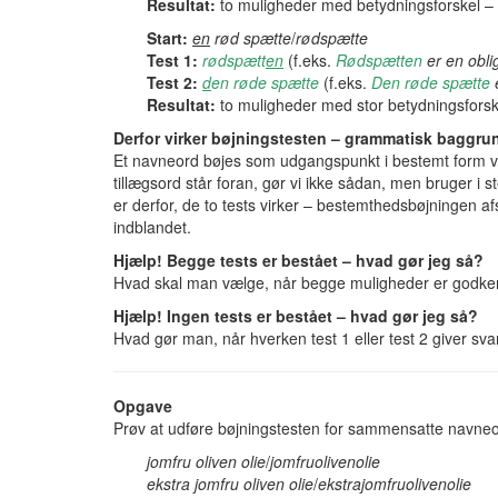
Resultat:
to muligheder med betydningsforskel – 
Start:
en
rød spætte
/
rødspætte
Test 1:
rødspætt
en
(f.eks.
Rødspætten
er en oblig
Test 2:
d
en røde spætte
(f.eks.
Den røde spætte
e
Resultat:
to muligheder med stor betydningsforsk
Derfor virker bøjningstesten – grammatisk baggru
Et navneord bøjes som udgangspunkt i bestemt form 
tillægsord står foran, gør vi ikke sådan, men bruger i s
er derfor, de to tests virker – bestemthedsbøjningen af
indblandet.
Hjælp! Begge tests er bestået – hvad gør jeg så?
Hvad skal man vælge, når begge muligheder er godke
Hjælp! Ingen tests er bestået – hvad gør jeg så?
Hvad gør man, når hverken test 1 eller test 2 giver sv
Opgave
Prøv at udføre bøjningstesten for sammensatte navneo
jomfru oliven olie
/
jomfruolivenolie
ekstra jomfru oliven olie
/
ekstrajomfruolivenolie