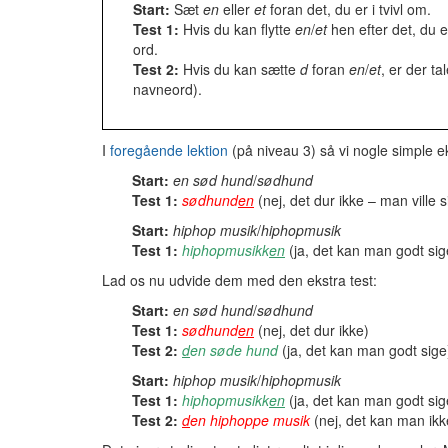
Start:
Sæt
en
eller
et
foran det, du er i tvivl om.
Test 1:
Hvis du kan flytte
en
/
et
hen efter det, du er
ord.
Test 2:
Hvis du kan sætte
d
foran
en
/
et
, er der ta
navneord).
I
foregående lektion
(på niveau 3) så vi nogle simple 
Start:
en sød hund
/
sødhund
Test 1:
sødhund
en
(nej, det dur ikke – man ville 
Start:
hiphop musik
/
hiphopmusik
Test 1:
hiphopmusikk
en
(ja, det kan man godt sig
Lad os nu udvide dem med den ekstra test:
Start:
en sød hund
/
sødhund
Test 1:
sødhund
en
(nej, det dur ikke)
Test 2:
d
en søde hund
(ja, det kan man godt sige
Start:
hiphop musik
/
hiphopmusik
Test 1:
hiphopmusikk
en
(ja, det kan man godt sig
Test 2:
d
en hiphoppe musik
(nej, det kan man ikk