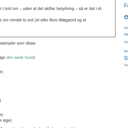
F
 i tvivl om – uden at det skifter betydning – så er det i ét
e
le om mindst to ord (et eller flere tillægsord og et
In
Kæ
Ov
eksempler som disse:
Se
S
sige
den søde hund
)
Tre
e)
)
e)
e sige)