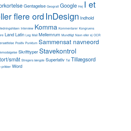
I et
orkortelse
Google
Gentagelse
Geografi
Hej
InDesign
ller flere ord
Indhold
Komma
dledningshilsen
Interview
Kommentarer
Kongruens
Land
Latin
Mellemrum
re
Leg
Mail
Mundtligt
Navn eller ej
OCR
Sammensat navneord
ersættelse
Positiv
Punktum
Stavekontrol
Skrifttyper
lvmodsigelse
tort/småt
Tillægsord
Superlativ
Stregers længde
Tal
Word
 prikker