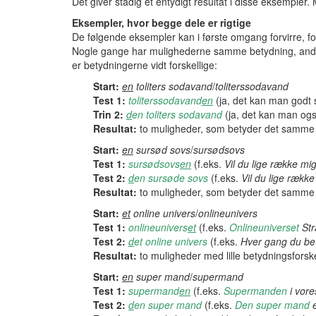
Det giver stadig et entydigt resultat i disse eksemple
Eksempler, hvor begge dele er rigtige
De følgende eksempler kan i første omgang forvirre, f
Nogle gange har mulighederne samme betydning, andre 
er betydningerne vidt forskellige:
Start:
en
toliters sodavand
/
toliterssodavand
Test 1:
toliterssodavand
en
(ja, det kan man godt 
Trin 2:
d
en toliters sodavand
(ja, det kan man ogs
Resultat:
to muligheder, som betyder det samme
Start:
en
sursød
sovs
/
sursødsovs
Test 1:
sursødsovs
en
(f.eks.
Vil du lige række mi
Test 2:
d
en sursøde sovs
(f.eks.
Vil du lige rækk
Resultat:
to muligheder, som betyder det samme
Start:
et
online univers
/
onlineunivers
Test 1:
onlineunivers
et
(f.eks.
Onlineuniverset
Str
Test 2:
d
et online univers
(f.eks.
Hver gang du be
Resultat:
to muligheder med lille betydningsforsk
Start:
en
super
mand
/
supermand
Test 1:
supermand
en
(f.eks.
Supermanden
i vore
Test 2:
d
en super mand
(f.eks.
Den super mand
e