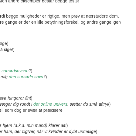
r. Men andre eksempler består begge tests!
ordi begge muligheder er rigtige, men prøv at nærstudere dem.
gange er der en lille betydningsforskel, og andre gange igen
sige)
å sige!)
g
sursødsovsen
?
)
e mig
den sursøde sovs
?
)
ava fungerer fint
)
væger dig rundt i
det online univers
, sætter du små aftryk
)
el, som dog er svær at præcisere
s hjem (a.k.a. min mand) klarer alt!
)
r ham, der tilgiver, når vi kvinder er dybt urimelige
)